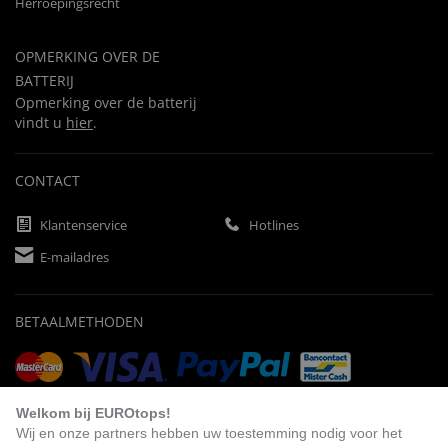
Herroepingsrecht
OPMERKING OVER DE
BATTERIJ
Opmerking over de batterij
vindt u
hier
.
CONTACT
Klantenservice
Hotlines
E-mailadres
BETAALMETHODEN
Vooruitbetaling
Factuur
Automatische afschrijving
Welkom bij EUROtops!
Wij en onze partners hebben uw toestemming nodig voor het