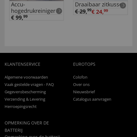
Accu-
Draaibaar zitkussen
hogedrukreiniger
99
€ 29
,
€ 24,
99
€ 99,
99
KLANTENSERVICE
EUROTOPS
Algemene voorwaarden
Colofon
Vaak gestelde vragen - FAQ
Over ons
Gegevensbescherming
Nieuwsbrief
Verzending & Levering
Catalogus aanvragen
Herroepingsrecht
OPMERKING OVER DE
BATTERIJ
Opmerking over de batterij