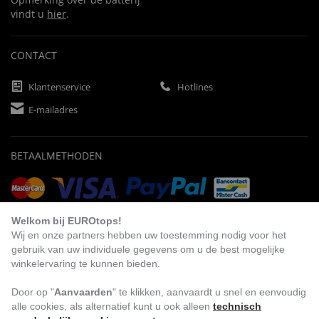
vindt u
hier
.
CONTACT
Klantenservice
Hotlines
E-mailadres
BETAALMETHODEN
Vooruitbetaling
Factuur
Automatische afschrijving
Welkom bij EUROtops!
Wij en onze partners hebben uw toestemming nodig voor het
gebruik van uw individuele gegevens om u de best mogelijke
winkelervaring te kunnen bieden.
BEZOEK ONS
Door op "
Aanvaarden
" te klikken, aanvaardt u snel en eenvoudig
alle cookies, als alternatief kunt u ook alleen
technisch