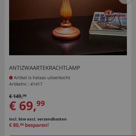
ANTIZWAARTEKRACHTLAMP
Artikel is helaas uitverkocht
Artikelnr.:
41417
€
149
,
99
€
69
,
99
incl. btw
excl. verzendkosten
€
80
,
besparen!
00