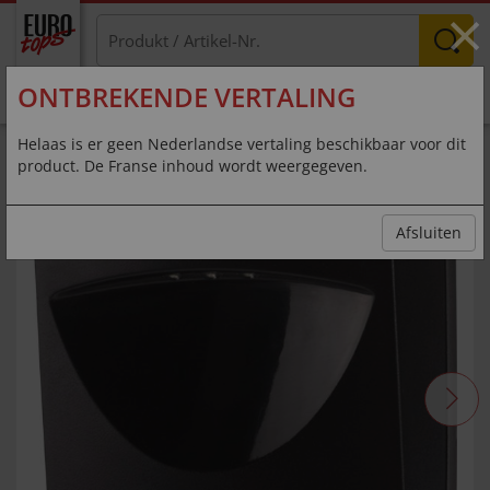
×
ONTBREKENDE VERTALING
MENU
Helaas is er geen Nederlandse vertaling beschikbaar voor dit
product. De Franse inhoud wordt weergegeven.
Afsluiten