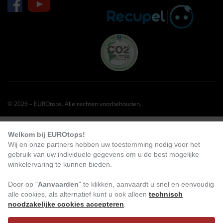
© 2026 – EUROtops. Alle rechten voorbehouden.
KLANTEN BESTELDEN OOK DIT:
Welkom bij EUROtops!
Wij en onze partners hebben uw toestemming nodig voor het
-40
%
gebruik van uw individuele gegevens om u de best mogelijke
winkelervaring te kunnen bieden.
Door op "
Aanvaarden
" te klikken, aanvaardt u snel en eenvoudig
alle cookies, als alternatief kunt u ook alleen
technisch
noodzakelijke cookies accepteren
.