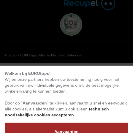
© 2026 – EUROtops. Alle rechten voorbehouden.
KLANTEN BESTELDEN OOK DIT:
Welkom bij EUROtops!
Wij en onze partners hebben uw toestemming nodig voor het
-40
%
gebruik van uw individuele gegevens om u de best mogelijke
winkelervaring te kunnen bieden.
Door op "
Aanvaarden
" te klikken, aanvaardt u snel en eenvoudig
alle cookies, als alternatief kunt u ook alleen
technisch
noodzakelijke cookies accepteren
.
Aanvaarden