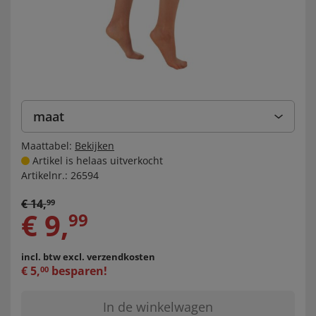
maat
Maattabel:
Bekijken
Artikel is helaas uitverkocht
Artikelnr.:
26594
€
14
,
99
€
9
,
99
incl. btw
excl. verzendkosten
€
5
,
besparen!
00
In de winkelwagen