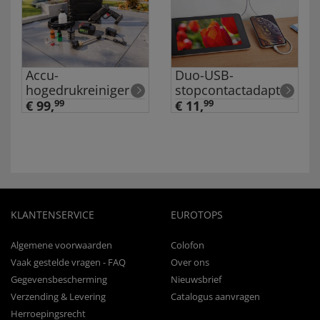
Accu-
Duo-USB-
hogedrukreiniger
stopcontactadapter
€ 99,
99
€ 11,
99
KLANTENSERVICE
EUROTOPS
Algemene voorwaarden
Colofon
Vaak gestelde vragen - FAQ
Over ons
Gegevensbescherming
Nieuwsbrief
Verzending & Levering
Catalogus aanvragen
Herroepingsrecht