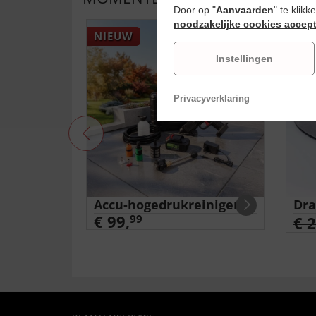
Door op "
Aanvaarden
" te klik
noodzakelijke cookies accep
NIEUW
-17
Instellingen
Privacyverklaring
'Pauw' op
Accu-hogedrukreiniger
Dra
€ 99,
99
€ 