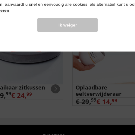
ken, aanvaardt u snel en eenvoudig alle cookies, als alternatief kunt u o
teren
.
%
-50
%
Ik weiger
aibaar zitkussen
Oplaadbare
eeltverwijderaar
99
29
,
€ 24,
99
99
€ 29
,
€ 14,
99