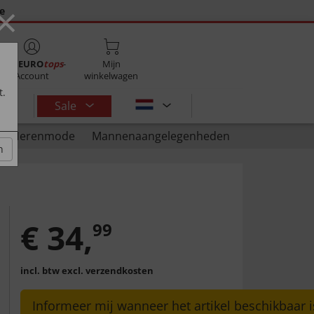
×
ie
Mijn
EURO
tops
-
Mijn
Account
winkelwagen
t.
Sale
Herenmode
Mannenaangelegenheden
n
€
34
,
99
incl. btw
excl. verzendkosten
Informeer mij wanneer het artikel beschikbaar i