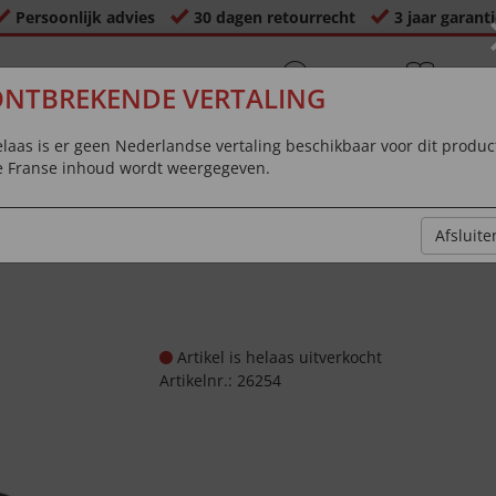
Persoonlijk advies
30 dagen retourrecht
3 jaar garant
NTBREKENDE VERTALING
Zoeken
Contact
Met catalogus
& Hulp
bestellen
laas is er geen Nederlandse vertaling beschikbaar voor dit produc
uwe ideeën overal vandaan
Top 50
Inspiratie
 Franse inhoud wordt weergegeven.
 & wonen
Lichaamsverzorging
Sieraden & uurwerken
Afsluite
Artikel is helaas uitverkocht
Artikelnr.:
26254