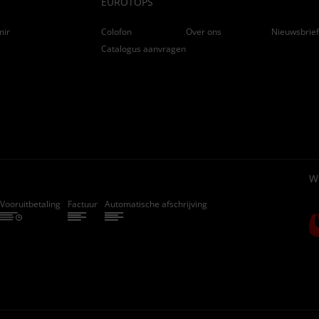
EUROTOPS
ming
Colofon
Over ons
Nieuwsbrie
Catalogus aanvragen
W
Vooruitbetaling
Factuur
Automatische afschrijving