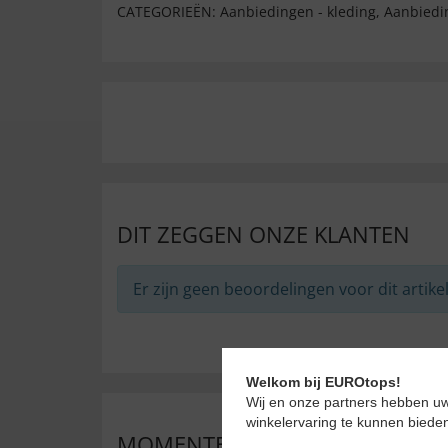
CATEGORIEËN:
Aanbiedingen - kleding
,
Aanbiedi
DIT ZEGGEN ONZE KLANTEN
Er zijn geen beoordelingen voor dit artikel
Welkom bij EUROtops!
Wij en onze partners hebben uw
winkelervaring te kunnen biede
MOMENTEEL ERG POPULAIR BIJ