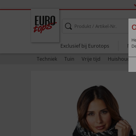
O
He
Exclusief bij Eurotops
Nie
De
Techniek
Tuin
Vrije tijd
Huishouden