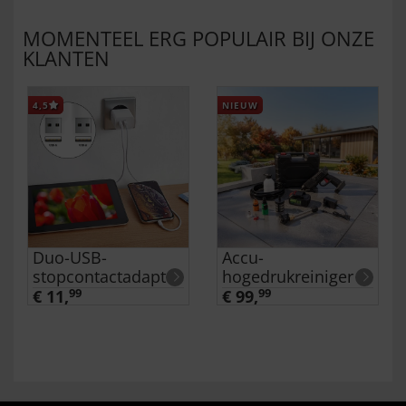
MOMENTEEL ERG POPULAIR BIJ ONZE
KLANTEN
4,5
NIEUW
Duo-USB-
Accu-
stopcontactadapter
hogedrukreiniger
€ 11,
99
€ 99,
99