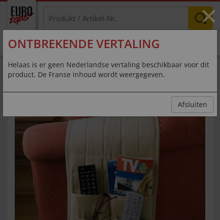
×
ONTBREKENDE VERTALING
MENU
Helaas is er geen Nederlandse vertaling beschikbaar voor dit
product. De Franse inhoud wordt weergegeven.
Vous aussi vous égarez toujours la
télécommande ?
Afsluiten