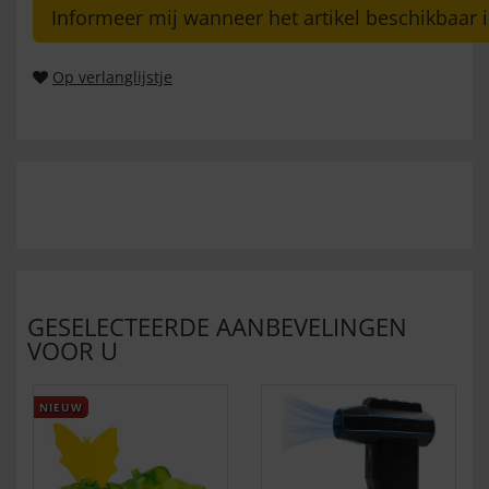
Informeer mij wanneer het artikel beschikbaar i
Op verlanglijstje
GESELECTEERDE AANBEVELINGEN
VOOR U
NIEUW