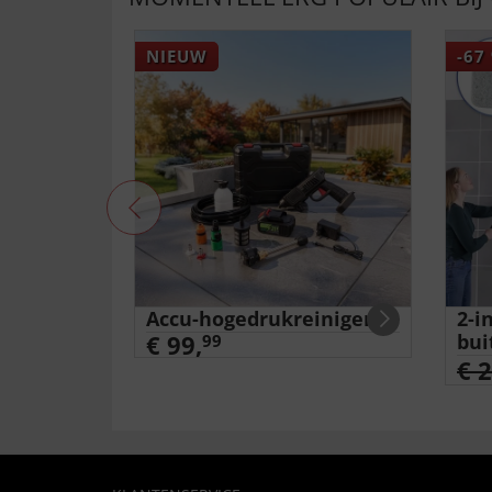
NIEUW
-67
ammotief
Accu-hogedrukreiniger
2-i
€ 99,
bui
99
€ 