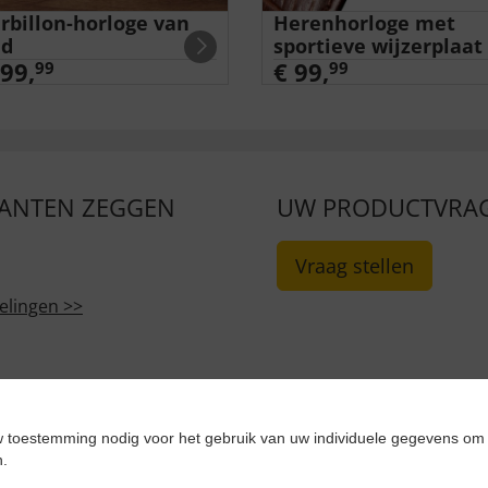
rbillon-horloge van
Herenhorloge met
ud
sportieve wijzerplaat
99,
€ 99,
99
99
LANTEN ZEGGEN
UW PRODUCTVRA
Vraag stellen
elingen >>
det...”
 toestemming nodig voor het gebruik van uw individuele gegevens om 
n.