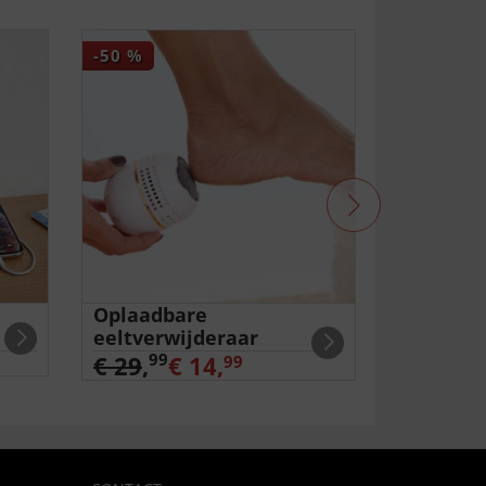
-50
%
-17
%
Oplaadbare
Draaibaa
eeltverwijderaar
99
€ 29
,
99
€ 29
,
€ 14,
99