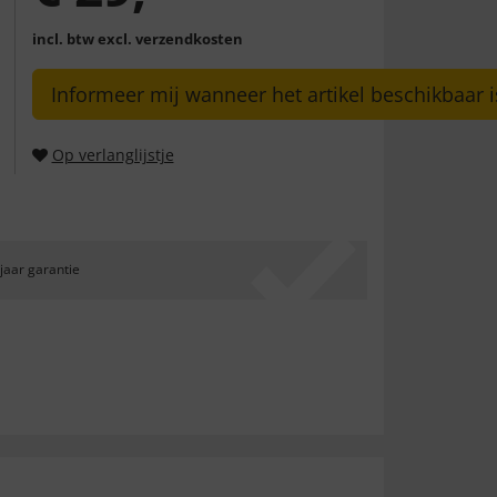
incl. btw
excl. verzendkosten
Informeer mij wanneer het artikel beschikbaar i
Op verlanglijstje
 jaar garantie