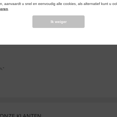
ken, aanvaardt u snel en eenvoudig alle cookies, als alternatief kunt u o
teren
.
Ik weiger
alitãt istchervorragend. Kann
n.”
 ONZE KLANTEN