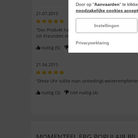
Door op "
Aanvaarden
" te klik
noodzakelijke cookies accep
21.07.2015
Instellingen
“Das Produkt habe ich schon ausprobiert. Die Qu
ich Freunden empfehlen.”
Privacyverklaring
nuttig (
5
)
niet nuttig (
1
)
21.04.2015
“Diese Uhr sollte man unbedingt weiterempfehle
nuttig (
3
)
niet nuttig (
4
)
MOMENTEEL ERG POPULAIR BIJ