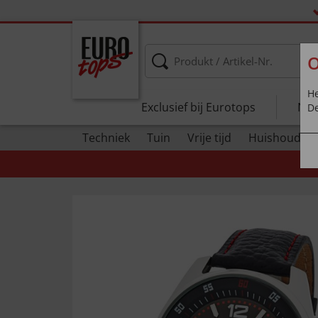
O
He
Exclusief bij Eurotops
Nie
De
Techniek
Tuin
Vrije tijd
Huishouden