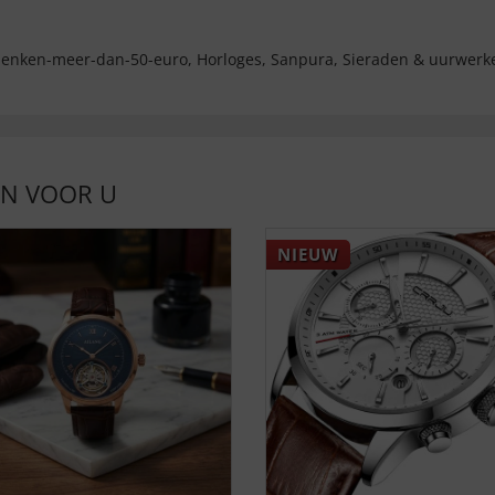
enken-meer-dan-50-euro
,
Horloges
,
Sanpura
,
Sieraden & uurwerk
EN VOOR U
NIEUW