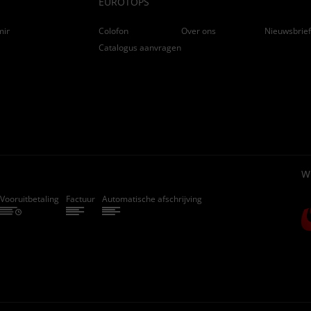
EUROTOPS
ming
Colofon
Over ons
Nieuwsbrie
Catalogus aanvragen
W
Vooruitbetaling
Factuur
Automatische afschrijving