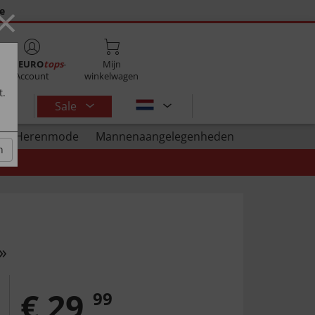
×
ie
Mijn
EURO
tops
-
Mijn
Account
winkelwagen
t.
Sale
Herenmode
Mannenaangelegenheden
n
»
€
29
,
99