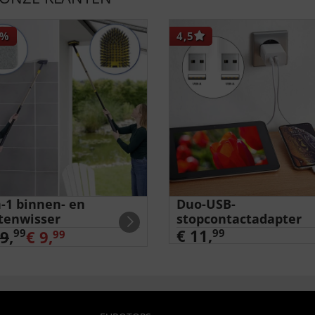
%
4,5
n-1 binnen- en
Duo-USB-
tenwisser
stopcontactadapter
€ 11,
99
99
29
,
€ 9,
99