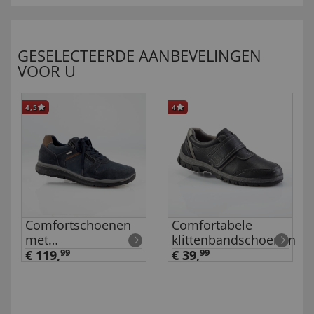
GESELECTEERDE AANBEVELINGEN
VOOR U
4,5
4
Comfortschoenen
Comfortabele
met
klittenbandschoenen
klimaatmembraan
€ 119,
99
€ 39,
99