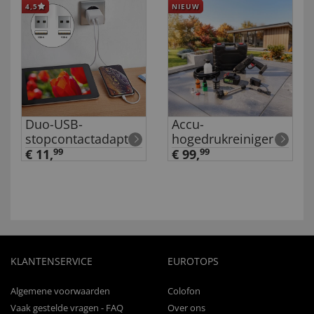
4,5
NIEUW
Duo-USB-
Accu-
stopcontactadapter
hogedrukreiniger
€ 11,
99
€ 99,
99
KLANTENSERVICE
EUROTOPS
Algemene voorwaarden
Colofon
Vaak gestelde vragen - FAQ
Over ons