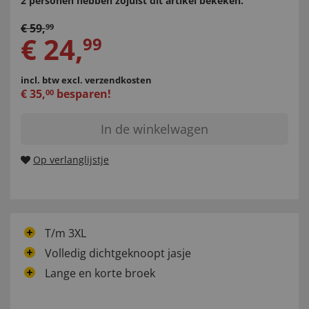
2 personen hebben zojuist dit artikel bekeken.
€
59
,
99
€
24
,
99
incl. btw
excl. verzendkosten
€
35
,
besparen!
00
In de winkelwagen
Op verlanglijstje
T/m 3XL
Volledig dichtgeknoopt jasje
Lange en korte broek