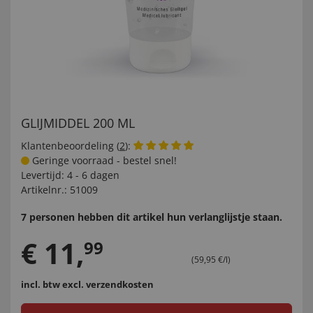
GLIJMIDDEL 200 ML
Klantenbeoordeling (
2
):
Geringe voorraad - bestel snel!
Levertijd:
4 - 6 dagen
Artikelnr.:
51009
7 personen hebben dit artikel hun verlanglijstje staan.
€
11
,
99
(59,95 €/l)
incl. btw
excl. verzendkosten