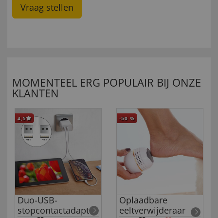
Vraag stellen
MOMENTEEL ERG POPULAIR BIJ ONZE
KLANTEN
4,5
-50
%
Duo-USB-
Oplaadbare
stopcontactadapter
eeltverwijderaar