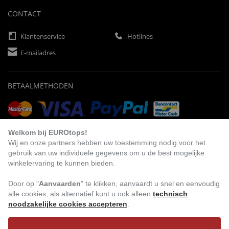
CONTACT
Klantenservice
Hotlines
E-mailadres
BETAALMETHODEN
Vooruitbetaling
Factuur
Automatische afschrijving
Welkom bij EUROtops!
Wij en onze partners hebben uw toestemming nodig voor het
gebruik van uw individuele gegevens om u de best mogelijke
winkelervaring te kunnen bieden.
BEZOEK ONS
Door op "
Aanvaarden
" te klikken, aanvaardt u snel en eenvoudig
alle cookies, als alternatief kunt u ook alleen
technisch
noodzakelijke cookies accepteren
.