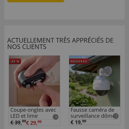
ACTUELLEMENT TRÈS APPRÉCIÉS DE
NOS CLIENTS
-25
%
NOUVEAU
Coupe-ongles avec
Fausse caméra de
LED et lime
surveillance dôme
99
€ 19,
99
€ 39
,
€ 29,
99