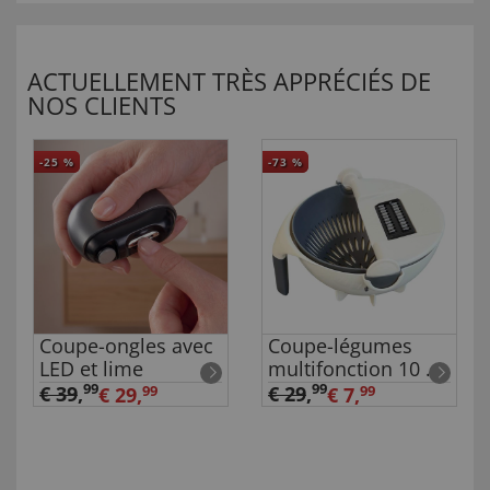
ACTUELLEMENT TRÈS APPRÉCIÉS DE
NOS CLIENTS
-25
%
-73
%
Coupe-ongles avec
Coupe-légumes
LED et lime
multifonction 10 en
1
99
99
€ 39
,
€ 29
,
€ 29,
99
€ 7,
99