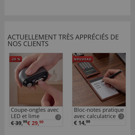
ACTUELLEMENT TRÈS APPRÉCIÉS DE
NOS CLIENTS
-25
%
NOUVEAU
Coupe-ongles avec
Bloc-notes pratique
LED et lime
avec calculatrice
99
€ 14,
99
€ 39
,
€ 29,
99