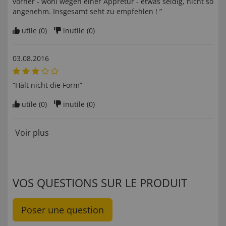
vorher - wohl wegen einer Appretur - etwas seidig, nicht so
angenehm. Insgesamt seht zu empfehlen ! ”
utile (
0
)
inutile (
0
)
03.08.2016
“Hält nicht die Form”
utile (
0
)
inutile (
0
)
Voir plus
VOS QUESTIONS SUR LE PRODUIT
Poser une question