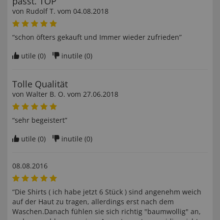
passt. TOP
von
Rudolf T
. vom
04.08.2018
“schon öfters gekauft und Immer wieder zufrieden”
utile (
0
)
inutile (
0
)
Tolle Qualität
von
Walter B. O
. vom
27.06.2018
“sehr begeistert”
utile (
0
)
inutile (
0
)
08.08.2016
“Die Shirts ( ich habe jetzt 6 Stück ) sind angenehm weich
auf der Haut zu tragen, allerdings erst nach dem
Waschen.Danach fühlen sie sich richtig "baumwollig" an,