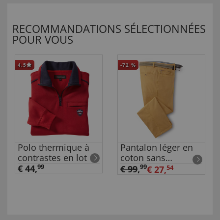
RECOMMANDATIONS SÉLECTIONNÉES
POUR VOUS
4,5
-72
%
Polo thermique à
Pantalon léger en
contrastes en lot
coton sans
repassage
€ 44,
99
99
€ 99
,
€ 27,
54