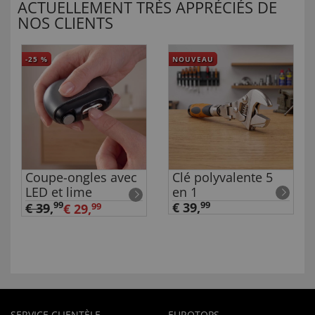
ACTUELLEMENT TRÈS APPRÉCIÉS DE
NOS CLIENTS
-25
%
NOUVEAU
Coupe-ongles avec
Clé polyvalente 5
LED et lime
en 1
99
€ 39,
99
€ 39
,
€ 29,
99
SERVICE CLIENTÈLE
EUROTOPS