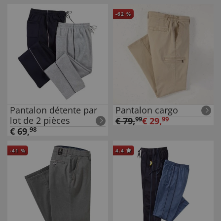
-
62
%
Pantalon détente par
Pantalon cargo
lot de 2 pièces
€
79
,
99
€
29
,
99
€
69
,
98
-
41
%
4.4