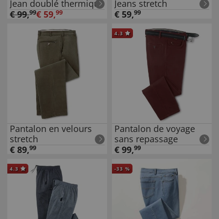
Jean doublé thermique
Jeans stretch
€
99
,
99
€
59
,
99
€
59
,
99
4.3
Pantalon en velours
Pantalon de voyage
stretch
sans repassage
€
89
,
99
€
99
,
99
4.3
-
33
%