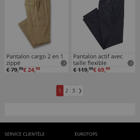
Pantalon cargo 2 en 1
Pantalon actif avec
zippé
taille flexible
€
79
,
99
€
24
,
99
€
119
,
99
€
69
,
99
1
2
3
SERVICE CLIENTÈLE
EUROTOPS