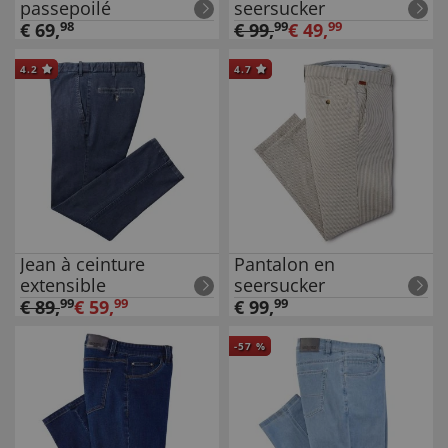
passepoilé
seersucker
€
69
,
98
€
99
,
99
€
49
,
99
4.2
4.7
Jean à ceinture
Pantalon en
extensible
seersucker
€
89
,
99
€
59
,
99
€
99
,
99
-
57
%