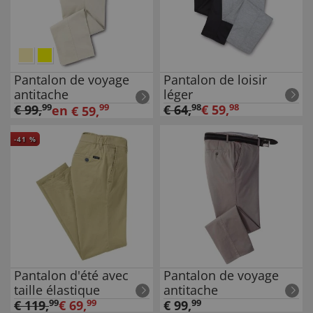
Pantalon de voyage
Pantalon de loisir
antitache
léger
€
99
,
99
99
€
64
,
98
€
59
,
98
en
€
59
,
-
41
%
Pantalon d'été avec
Pantalon de voyage
taille élastique
antitache
€
119
,
99
€
69
,
99
€
99
,
99