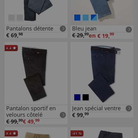
Pantalons détente
Bleu jean
€
69
,
98
€
29
,
99
99
en
€
19
,
4.4
Pantalon sportif en
Jean spécial ventre
velours côtelé
€
99
,
99
€
99
,
99
€
49
,
99
4.4
-
41
%