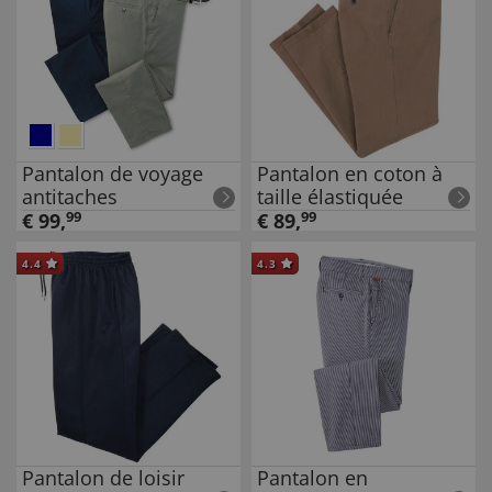
Pantalon de voyage
Pantalon en coton à
antitaches
taille élastiquée
€
99
,
99
€
89
,
99
4.4
4.3
Pantalon de loisir
Pantalon en