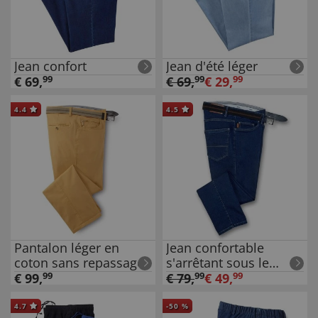
Jean confort
Jean d'été léger
€
69
,
99
€
69
,
99
€
29
,
99
4.4
4.5
Pantalon léger en
Jean confortable
coton sans repassage
s'arrêtant sous le
ventre
€
99
,
99
€
79
,
99
€
49
,
99
4.7
-
50
%