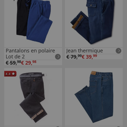
Pantalons en polaire
Jean thermique
Lot de 2
€
79
,
99
€
39
,
99
€
59
,
98
€
29
,
98
4.4