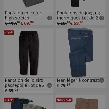
Pantalon en coton
Pantalons de jogging
high stretch
thermiques Lot de 2
€
119
,
99
€
69
,
99
€
69
,
98
€
59
,
98
4.6
Pantalon de loisirs
Jean léger à contrastes
passepoilé Lot de 2
€
79
,
99
€
69
,
98
4.4
NOUVEAU