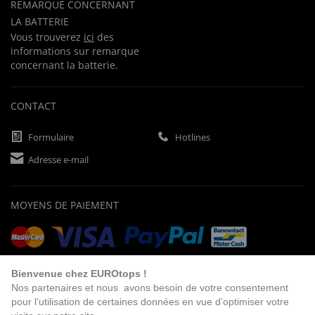
REMARQUE CONCERNANT
LA BATTERIE
Vous trouverez
ici
des
informations sur remarque
concernant la batterie.
CONTACT
Formulaire
Hotlines
Adresse e-mail
MOYENS DE PAIEMENT
Paiement d'avance
Facture
Prélèvement bancaire
Bienvenue chez EUROtops !
Nos partenaires et nous avons besoin de votre consentement
pour l’utilisation de certaines données en vue d’optimiser votre