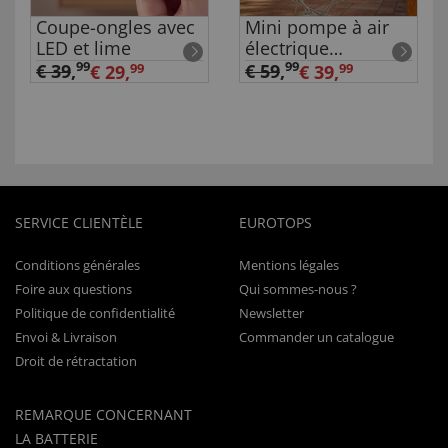
Coupe-ongles avec
Mini pompe à air
LED et lime
électrique
rechargeable
99
99
€ 39
,
€ 59
,
€ 29,
99
€ 39,
99
SERVICE CLIENTÈLE
EUROTOPS
Conditions générales
Mentions légales
Foire aux questions
Qui sommes-nous ?
Politique de confidentialité
Newsletter
Envoi & Livraison
Commander un catalogue
Droit de rétractation
REMARQUE CONCERNANT
LA BATTERIE