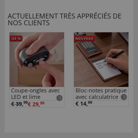
ACTUELLEMENT TRÈS APPRÉCIÉS DE
NOS CLIENTS
-25
%
NOUVEAU
Coupe-ongles avec
Bloc-notes pratique
LED et lime
avec calculatrice
99
€ 14,
99
€ 39
,
€ 29,
99