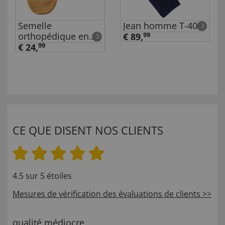
Semelle
Jean homme T-400
orthopédique en
€ 89,
99
cuir
€ 24,
99
CE QUE DISENT NOS CLIENTS
4.5 sur 5 étoiles
Mesures de vérification des évaluations de clients >>
qualité médiocre