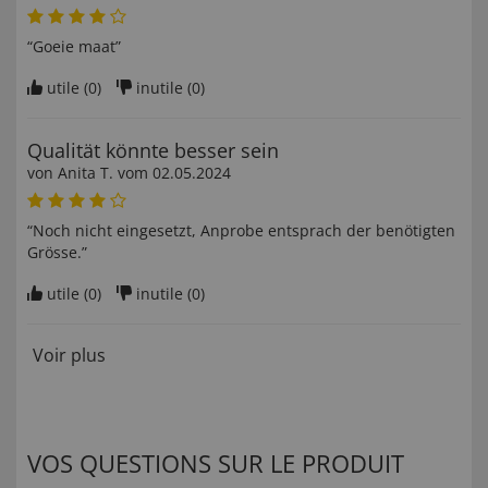
“Goeie maat”
utile (
0
)
inutile (
0
)
Qualität könnte besser sein
von
Anita T
. vom
02.05.2024
“Noch nicht eingesetzt, Anprobe entsprach der benötigten
Grösse.”
utile (
0
)
inutile (
0
)
Voir plus
VOS QUESTIONS SUR LE PRODUIT