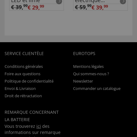
LED et lime
électrique
rechargeable
99
99
€ 39
,
€ 59
,
€ 29,
99
€ 39,
99
SERVICE CLIENTÈLE
EUROTOPS
Conditions générales
Mentions légales
Foire aux questions
Qui sommes-nous ?
Politique de confidentialité
Newsletter
Envoi & Livraison
Commander un catalogue
Droit de rétractation
REMARQUE CONCERNANT
LA BATTERIE
Vous trouverez
ici
des
informations sur remarque