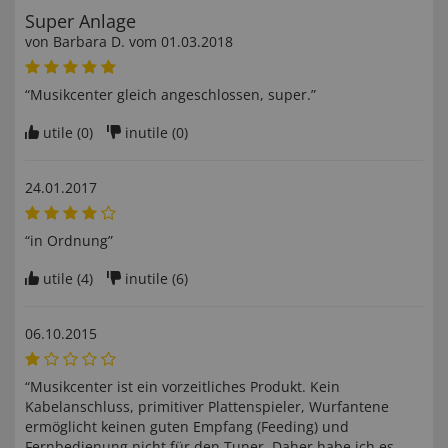
Super Anlage
von
Barbara D
. vom
01.03.2018
“Musikcenter gleich angeschlossen, super.”
utile (
0
)
inutile (
0
)
24.01.2017
“in Ordnung”
utile (
4
)
inutile (
6
)
06.10.2015
“Musikcenter ist ein vorzeitliches Produkt. Kein
Kabelanschluss, primitiver Plattenspieler, Wurfantene
ermöglicht keinen guten Empfang (Feeding) und
Fernbedienung nicht für den Tuner. Daher habe ich es