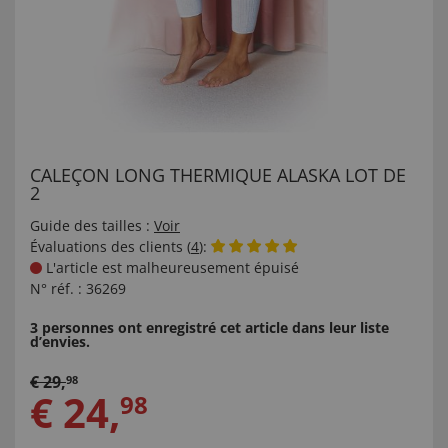
CALEÇON LONG THERMIQUE ALASKA LOT DE
2
Guide des tailles :
Voir
Évaluations des clients (
4
):
L'article est malheureusement épuisé
N° réf. :
36269
3 personnes ont enregistré cet article dans leur liste
d’envies.
€
29
,
98
€
24
,
98