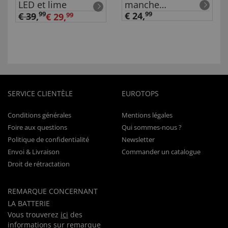
LED et lime
manche
« Titanium »
99
€ 24,
99
€ 39
,
€ 29,
99
SERVICE CLIENTÈLE
EUROTOPS
Conditions générales
Mentions légales
Foire aux questions
Qui sommes-nous ?
Politique de confidentialité
Newsletter
Envoi & Livraison
Commander un catalogue
Droit de rétractation
REMARQUE CONCERNANT
LA BATTERIE
Vous trouverez
ici
des
informations sur remarque