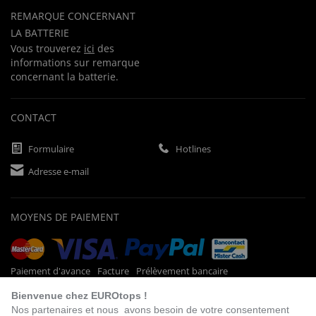
REMARQUE CONCERNANT
LA BATTERIE
Vous trouverez
ici
des
informations sur remarque
concernant la batterie.
CONTACT
Formulaire
Hotlines
Adresse e-mail
MOYENS DE PAIEMENT
Paiement d'avance
Facture
Prélèvement bancaire
Bienvenue chez EUROtops !
Nos partenaires et nous avons besoin de votre consentement