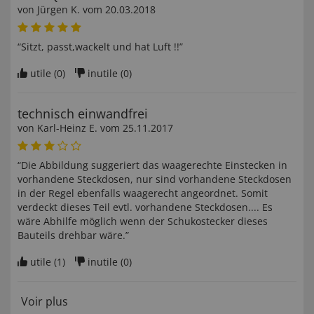
von
Jürgen K
. vom
20.03.2018
“Sitzt, passt,wackelt und hat Luft !!”
utile (
0
)
inutile (
0
)
technisch einwandfrei
von
Karl-Heinz E
. vom
25.11.2017
“Die Abbildung suggeriert das waagerechte Einstecken in
vorhandene Steckdosen, nur sind vorhandene Steckdosen
in der Regel ebenfalls waagerecht angeordnet. Somit
verdeckt dieses Teil evtl. vorhandene Steckdosen.... Es
wäre Abhilfe möglich wenn der Schukostecker dieses
Bauteils drehbar wäre.”
utile (
1
)
inutile (
0
)
Voir plus