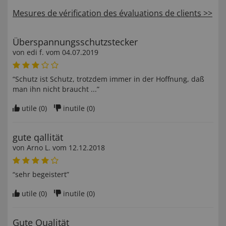
Mesures de vérification des évaluations de clients >>
Überspannungsschutzstecker
von
edi f
. vom
04.07.2019
“Schutz ist Schutz, trotzdem immer in der Hoffnung, daß
man ihn nicht braucht ...”
utile (
0
)
inutile (
0
)
gute qallität
von
Arno L
. vom
12.12.2018
“sehr begeistert”
utile (
0
)
inutile (
0
)
Gute Qualität