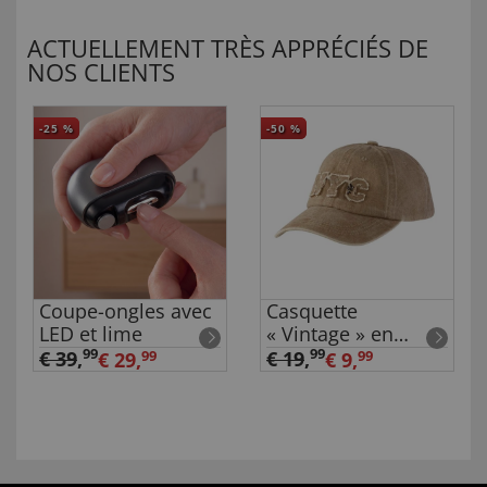
ACTUELLEMENT TRÈS APPRÉCIÉS DE
NOS CLIENTS
-25
%
-50
%
Coupe-ongles avec
Casquette
LED et lime
« Vintage » en
coton
99
99
€ 39
,
€ 19
,
€ 29,
99
€ 9,
99