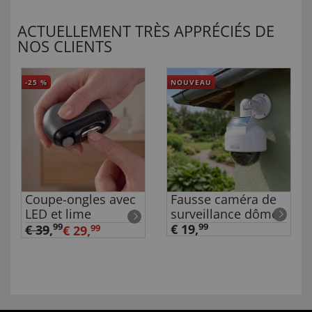
ACTUELLEMENT TRÈS APPRÉCIÉS DE
NOS CLIENTS
-25
%
NOUVEAU
Coupe-ongles avec
Fausse caméra de
LED et lime
surveillance dôme
99
€ 19,
99
€ 39
,
€ 29,
99