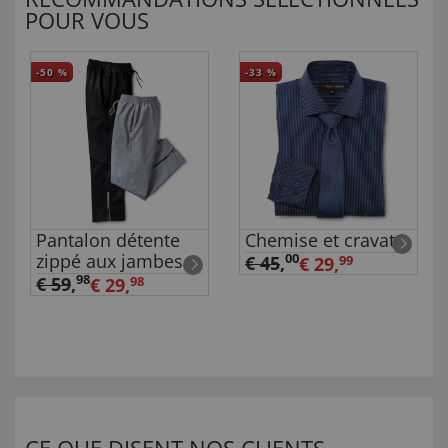
POUR VOUS
-50
%
-33
%
Pantalon détente
Chemise et cravate
zippé aux jambes
00
€ 45
,
€ 29,
99
98
€ 59
,
€ 29,
98