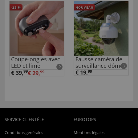
-25
%
NOUVEAU
Coupe-ongles avec
Fausse caméra de
LED et lime
surveillance dôme
99
€ 19,
99
€ 39
,
€ 29,
99
SERVICE CLIENTÈLE
EUROTOPS
Conditions générales
Mentions légales