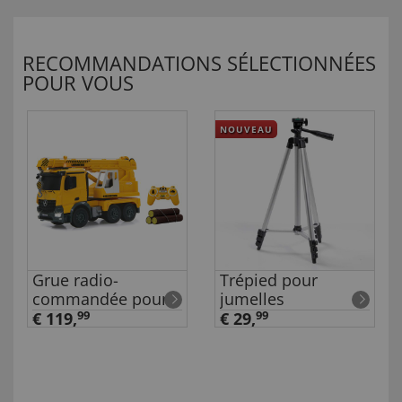
RECOMMANDATIONS SÉLECTIONNÉES
POUR VOUS
NOUVEAU
Grue radio-
Trépied pour
commandée pour
jumelles
charges lourdes
€ 119,
99
€ 29,
99
Mercedes-Benz
Arocs