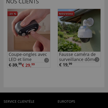
NOS CLIENTS
-25
%
NOUVEAU
Coupe-ongles avec
Fausse caméra de
LED et lime
surveillance dôme
99
€ 19,
99
€ 39
,
€ 29,
99
SERVICE CLIENTÈLE
EUROTOPS