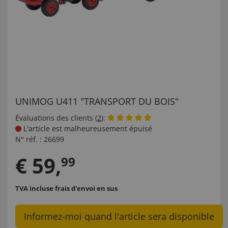
UNIMOG U411 "TRANSPORT DU BOIS"
Évaluations des clients (
2
):
L'article est malheureusement épuisé
N° réf. :
26699
€
59
,
99
TVA incluse
frais d'envoi en sus
Informez-moi quand l'article sera disponible