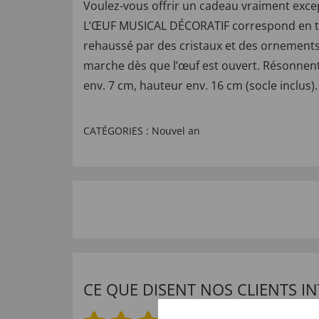
Voulez-vous offrir un cadeau vraiment except
L’ŒUF MUSICAL DÉCORATIF correspond en tail
rehaussé par des cristaux et des ornements.
marche dès que l’œuf est ouvert. Résonnent 
env. 7 cm, hauteur env. 16 cm (socle inclus).
CATÉGORIES :
Nouvel an
CE QUE DISENT NOS CLIENTS 