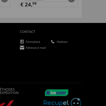
€ 24,
99
CONTACT
Formulaire
Hotlines
Adresse e-mail
ÉTHODES
'EXPÉDITION