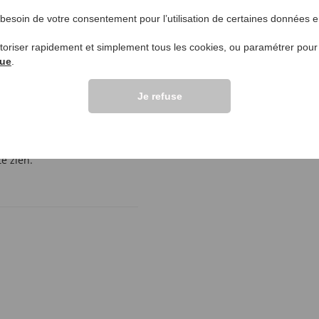
Poser une question
esoin de votre consentement pour l’utilisation de certaines données en
lients >>
utoriser rapidement et simplement tous les cookies, ou paramétrer pou
que
.
Je refuse
nogal verbogen. Dat was
 deksel voelt niet heel erg
e zien. ”