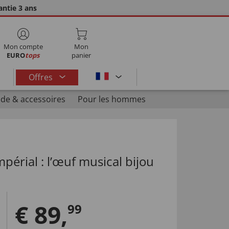
ntie 3 ans
Mon compte
Mon
EURO
tops
panier
Offres
de & accessoires
Pour les hommes
érial : l’œuf musical bijou
€
89
,
99