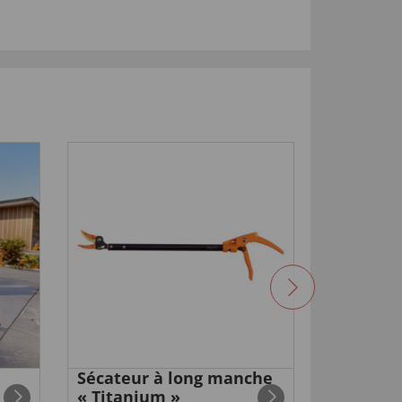
NOUVEA
Sécateur à long manche
Clé poly
« Titanium »
€ 39,
99