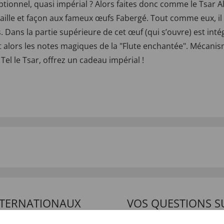
ionnel, quasi impérial ? Alors faites donc comme le Tsar Ale
le et façon aux fameux œufs Fabergé. Tout comme eux, il es
 Dans la partie supérieure de cet œuf (qui s’ouvre) est in
alors les notes magiques de la "Flute enchantée". Mécanisme
 Tel le Tsar, offrez un cadeau impérial !
INTERNATIONAUX
VOS QUESTIONS S