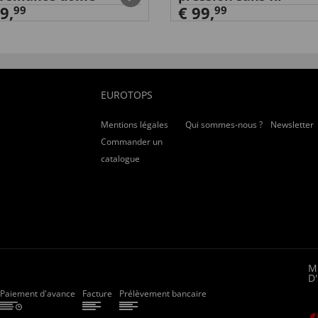
9,
€ 99,
99
99
EUROTOPS
Mentions légales
Qui sommes-nous ?
Newsletter
Commander un
catalogue
M
D
Paiement d'avance
Facture
Prélèvement bancaire