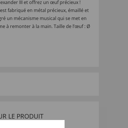
xander III et offrez un œuf précieux !
t fabriqué en métal précieux, émaillé et
tégré un mécanisme musical qui se met en
 à remonter à la main. Taille de l’œuf : Ø
UR LE PRODUIT