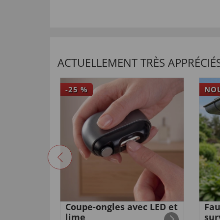
ACTUELLEMENT TRÈS APPRÉCIÉS
-25
%
NO
anti-
Coupe-ongles avec LED et
Fau
lime
sur