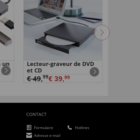
s un
Lecteur-graveur de DVD
Mini-pel
et CD
€ 8.999
99
€ 49
,
€ 39,
99
€ 4.999
CONTACT
Formulaire
Hotlines
Adresse e-mail