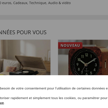
0 euros
,
Cadeaux
,
Technique
,
Audio & vidéo
NNÉES POUR VOUS
NOUVEAU
esoin de votre consentement pour l’utilisation de certaines données en
utoriser rapidement et simplement tous les cookies, ou paramétrer pou
tème audio rétro
Réveil solaire aspect 
que
.
99