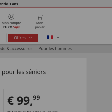
ntie 3 ans
Mon compte
Mon
EURO
tops
panier
Offres
de & accessoires
Pour les hommes
 pour les séniors
€
99
,
99
TVA incluse
frais d'envoi en sus