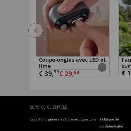
Coupe-ongles avec LED et
Fau
lime
sur
€ 1
99
€ 39
,
€ 29,
99
SERVICE CLIENTÈLE
Conditions générales
Foire aux questions
Politique de
confidentialité