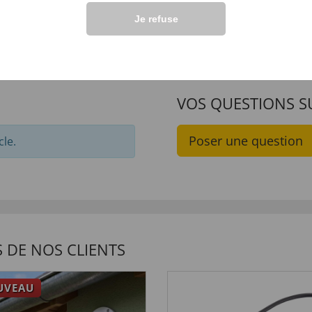
B+
€ 39,
49,
99
Je refuse
VOS QUESTIONS S
Poser une question
cle.
 DE NOS CLIENTS
UVEAU