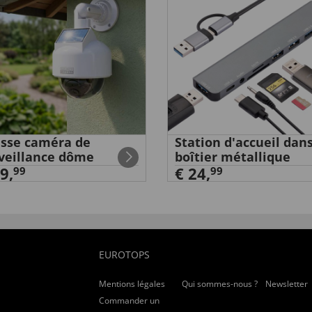
sse caméra de
Station d'accueil dan
veillance dôme
boîtier métallique
9,
€ 24,
99
99
EUROTOPS
Mentions légales
Qui sommes-nous ?
Newsletter
Commander un