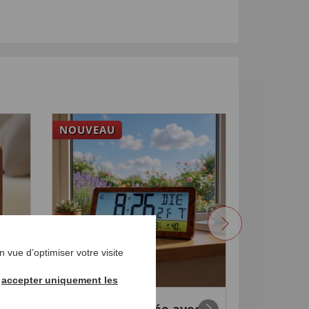
NOUVEAU
 vue d’optimiser votre visite
r
accepter uniquement les
bois
Station météo
Stylo sc
9