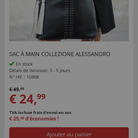
SAC À MAIN COLLEZIONE ALESSANDRO
En stock
Délais de livraison:
3 - 5 jours
N° réf. :
10808
€
49
,
99
€
24
,
99
TVA incluse
frais d'envoi en sus
€
25
,
d'économies !
00
Ajouter au panier