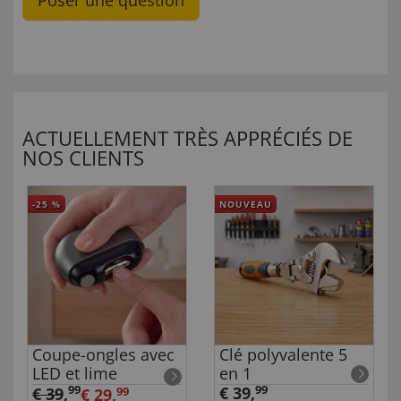
Poser une question
ACTUELLEMENT TRÈS APPRÉCIÉS DE
NOS CLIENTS
-25
%
NOUVEAU
Coupe-ongles avec
Clé polyvalente 5
LED et lime
en 1
99
€ 39,
99
€ 39
,
€ 29,
99