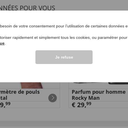
NNÉES POUR VOUS
UVEAU
esoin de votre consentement pour l’utilisation de certaines données en
utoriser rapidement et simplement tous les cookies, ou paramétrer pou
que
.
Je refuse
mètre de pouls
Parfum pour homme
ital
Rocky Man
9,
€ 29,
99
99