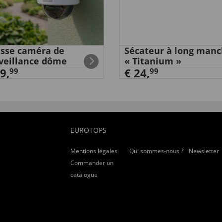
sse caméra de
Sécateur à long man
veillance dôme
« Titanium »
9,
€ 24,
99
99
EUROTOPS
Mentions légales
Qui sommes-nous ?
Newsletter
Commander un
catalogue