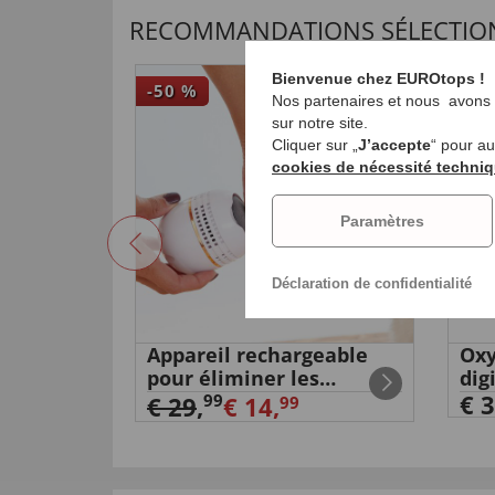
RECOMMANDATIONS SÉLECTIO
Bienvenue chez EUROtops !
-50
%
NO
Nos partenaires et nous avons b
sur notre site.
Cliquer sur „
J’accepte
“ pour a
cookies de nécessité techni
Paramètres
Déclaration de confidentialité
es
Appareil rechargeable
Oxy
pour éliminer les
dig
callosités
€ 3
99
€ 29
,
€ 14,
99