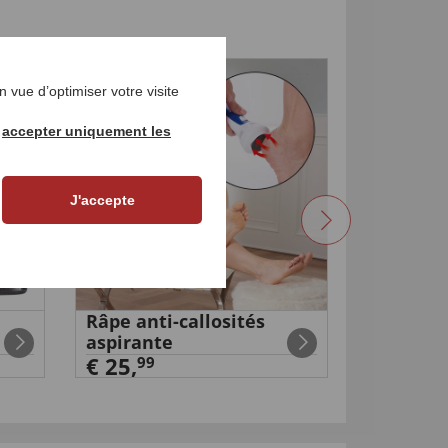
5
4
 vue d’optimiser votre visite
r
accepter uniquement les
J'accepte
Râpe anti-callosités
Maxi lou
aspirante
€ 79,
99
€ 25,
99