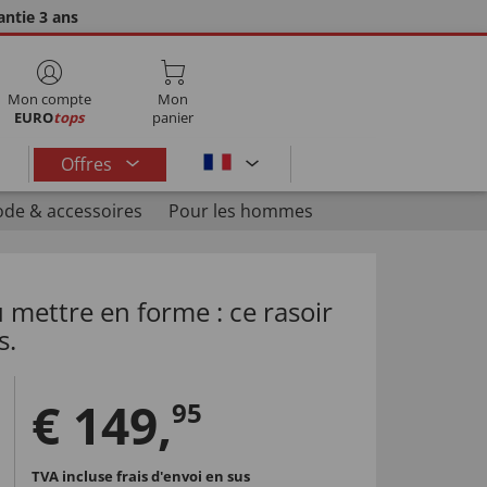
ntie 3 ans
Mon compte
Mon
EURO
tops
panier
Offres
de & accessoires
Pour les hommes
u mettre en forme : ce rasoir
s.
€
149
,
95
TVA incluse
frais d'envoi en sus