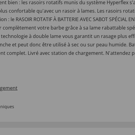
avent bien : les rasoirs rotatifs munis du système Hyperflex 
 plus confortable qu'avec un rasoir à lames. Les rasoirs rota
ution : le RASOIR ROTATIF À BATTERIE AVEC SABOT SPÉCIAL E
 complètement votre barbe grâce à sa lame rabattable spéci
technologie à double lame vous garantit un rasage plus effic
nche et peut donc être utilisé à sec ou sur peau humide. Batt
t complet. Livré avec station de chargement. N'attendez p
rgement
hniques