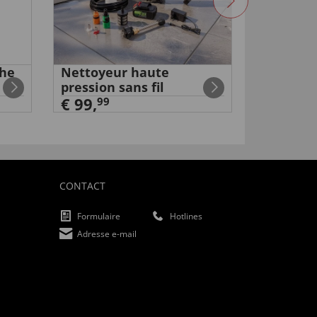
che
Nettoyeur haute
Mini pom
pression sans fil
électriq
€ 99,
99
99
€ 59
,
CONTACT
Formulaire
Hotlines
Adresse e-mail