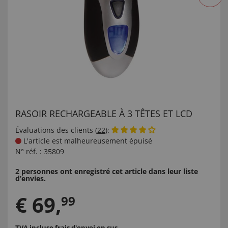
RASOIR RECHARGEABLE À 3 TÊTES ET LCD
Évaluations des clients (
22
):
L'article est malheureusement épuisé
N° réf. :
35809
2 personnes ont enregistré cet article dans leur liste
d’envies.
€
69
,
99
TVA incluse
frais d'envoi en sus