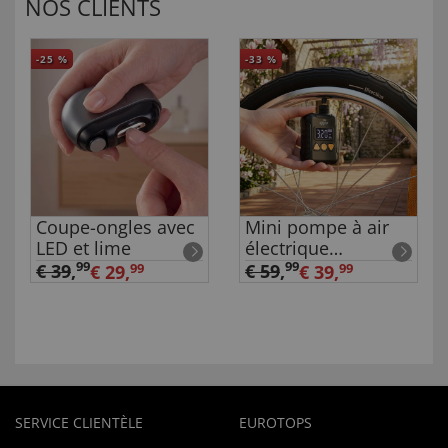
NOS CLIENTS
-25
%
-33
%
Coupe-ongles avec
Mini pompe à air
LED et lime
électrique
rechargeable
99
99
€ 39
,
€ 59
,
€ 29,
99
€ 39,
99
SERVICE CLIENTÈLE
EUROTOPS