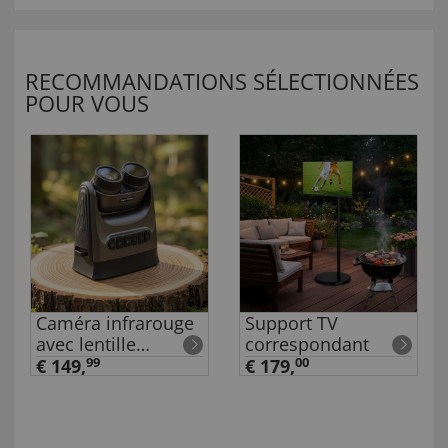
RECOMMANDATIONS SÉLECTIONNÉES
POUR VOUS
Caméra infrarouge
Support TV
avec lentille
correspondant
orientable
€ 149,
99
€ 179,
00