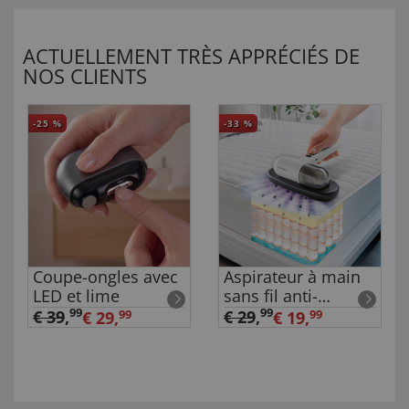
ACTUELLEMENT TRÈS APPRÉCIÉS DE
NOS CLIENTS
-25
%
-33
%
Coupe-ongles avec
Aspirateur à main
LED et lime
sans fil anti-
acariens
99
99
€ 39
,
€ 29
,
€ 29,
99
€ 19,
99