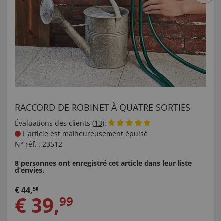
RACCORD DE ROBINET À QUATRE SORTIES
Évaluations des clients (
13
):
L'article est malheureusement épuisé
N° réf. :
23512
8 personnes ont enregistré cet article dans leur liste
d’envies.
€
44
,
50
€
39
,
99