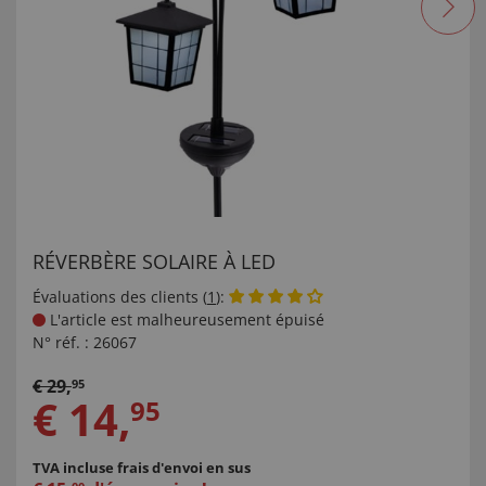
RÉVERBÈRE SOLAIRE À LED
Évaluations des clients (
1
):
L'article est malheureusement épuisé
N° réf. :
26067
€
29
,
95
€
14
,
95
TVA incluse
frais d'envoi en sus