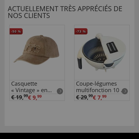
ACTUELLEMENT TRÈS APPRÉCIÉS DE
NOS CLIENTS
-50
%
-73
%
Casquette
Coupe-légumes
« Vintage » en
multifonction 10 en
coton
1
99
99
€ 19
,
€ 29
,
€ 9,
99
€ 7,
99