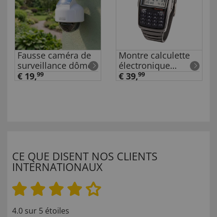
Fausse caméra de
Montre calculette
surveillance dôme
électronique
« rétro »
€ 19,
99
€ 39,
99
CE QUE DISENT NOS CLIENTS
INTERNATIONAUX
4.0 sur 5 étoiles