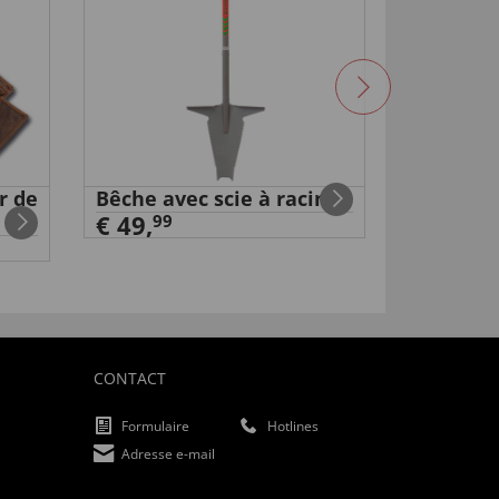
r de
Bêche avec scie à racines
Station 
€ 49,
boîtier 
99
€ 24,
99
CONTACT
Formulaire
Hotlines
Adresse e-mail