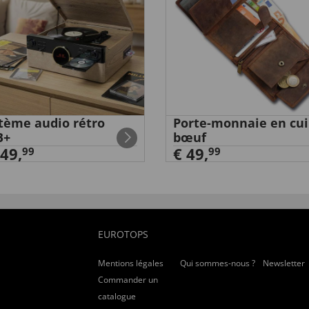
tème audio rétro
Porte-monnaie en cui
B+
bœuf
49,
€ 49,
99
99
EUROTOPS
Mentions légales
Qui sommes-nous ?
Newsletter
Commander un
catalogue