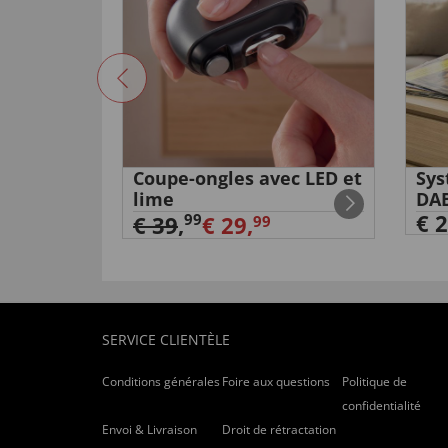
Coupe-ongles avec LED et
Sys
lime
DA
€ 2
99
€ 39
,
€ 29,
99
SERVICE CLIENTÈLE
Conditions générales
Foire aux questions
Politique de
confidentialité
Envoi & Livraison
Droit de rétractation