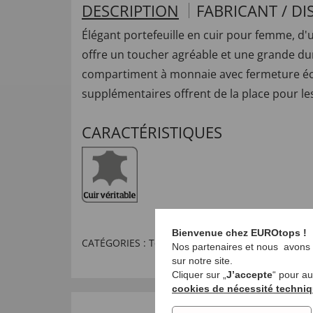
DESCRIPTION
FABRICANT / DI
Élégant portefeuille en cuir pour femme, d'un 
offre un toucher agréable et une grande dur
compartiment à monnaie avec fermeture écla
supplémentaires offrent de la place pour le
CARACTÉRISTIQUES
Bienvenue chez EUROtops !
CATÉGORIES :
Tendances mode
,
Inspirations
Nos partenaires et nous avons b
sur notre site.
Cliquer sur „
J’accepte
“ pour a
cookies de nécessité techni