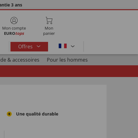
ntie 3 ans
Mon compte
Mon
EURO
tops
panier
Offres
de & accessoires
Pour les hommes
Une qualité durable