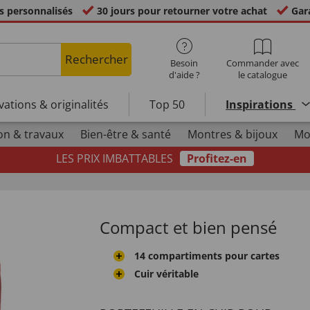
s personnalisés
30 jours pour retourner votre achat
Gara
Rechercher
Besoin
Commander avec
d'aide ?
le catalogue
vations & originalités
Top 50
Inspirations
on & travaux
Bien-être & santé
Montres & bijoux
Mo
LES PRIX IMBATTABLES
Profitez-en
Compact et bien pensé
14 compartiments pour cartes
Cuir véritable