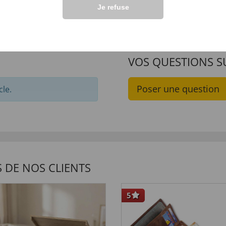
Je refuse
VOS QUESTIONS S
Poser une question
cle.
 DE NOS CLIENTS
5