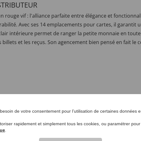
STRIBUTEUR
rouge vif : l'alliance parfaite entre élégance et fonctionnali
abilité. Avec ses 14 emplacements pour cartes, il garantit 
ir intérieure permet de ranger la petite monnaie en toute
s billets et les reçus. Son agencement bien pensé en fait le
esoin de votre consentement pour l’utilisation de certaines données en
utoriser rapidement et simplement tous les cookies, ou paramétrer pou
que
.