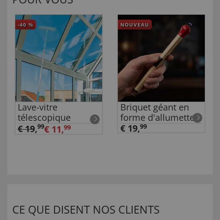
-40
%
NOUVEAU
Lave-vitre
Briquet géant en
télescopique
forme d'allumette
99
€ 19,
99
€ 19
,
€ 11,
99
CE QUE DISENT NOS CLIENTS