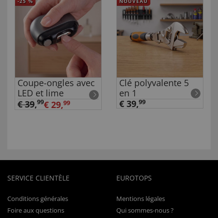
-25
%
NOUVEAU
Coupe-ongles avec
Clé polyvalente 5
LED et lime
en 1
99
€ 39,
99
€ 39
,
€ 29,
99
SERVICE CLIENTÈLE
EUROTOPS
Conditions générales
Mentions légales
Foire aux questions
Qui sommes-nous ?