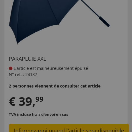
PARAPLUIE XXL
L'article est malheureusement épuisé
N° réf. :
24187
2 personnes viennent de consulter cet article.
€
39
,
99
TVA incluse
frais d'envoi en sus
Informez-moi quand l'article sera disponible