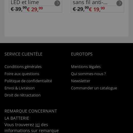
LED et lime
sans fil anti-
acariens
99
99
€ 39
,
€ 29
,
€ 29,
99
€ 19,
99
SERVICE CLIENTÈLE
EUROTOPS
Conditions générales
Mentions légales
Foire aux questions
Qui sommes-nous ?
Politique de confidentialité
Newsletter
Envoi & Livraison
Commander un catalogue
Droit de rétractation
REMARQUE CONCERNANT
LA BATTERIE
Vous trouverez
ici
des
informations sur remarque