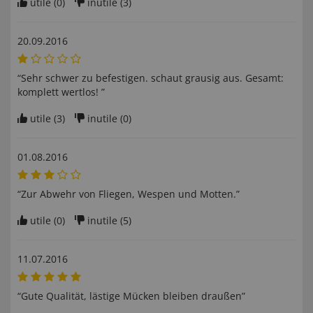
utile (
0
)
inutile (
3
)
20.09.2016
“Sehr schwer zu befestigen. schaut grausig aus. Gesamt:
komplett wertlos! ”
utile (
3
)
inutile (
0
)
01.08.2016
“Zur Abwehr von Fliegen, Wespen und Motten.”
utile (
0
)
inutile (
5
)
11.07.2016
“Gute Qualität, lästige Mücken bleiben draußen”