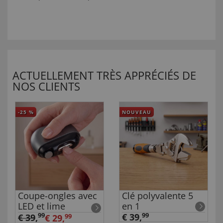
ACTUELLEMENT TRÈS APPRÉCIÉS DE
NOS CLIENTS
-25
%
NOUVEAU
Coupe-ongles avec
Clé polyvalente 5
LED et lime
en 1
99
€ 39,
99
€ 39
,
€ 29,
99