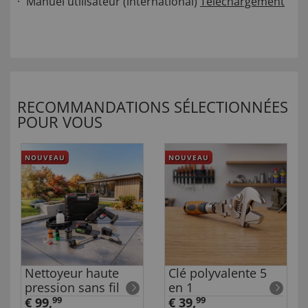
Manuel utilisateur (international)
Téléchargement
RECOMMANDATIONS SÉLECTIONNÉES
POUR VOUS
NOUVEAU
NOUVEAU
Nettoyeur haute
Clé polyvalente 5
pression sans fil
en 1
€ 99,
99
€ 39,
99