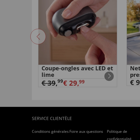
in sans
Coupe-ongles avec LED et
Net
lime
pre
€ 9
99
€ 39
,
€ 29,
99
SERVICE CLIENTÈLE
Conditions générales
Foire aux questions
Politique de
confidentialité