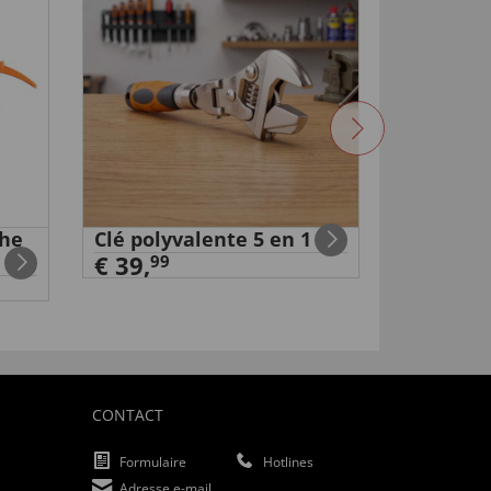
che
Clé polyvalente 5 en 1
Fausse 
€ 39,
surveill
99
€ 19,
99
CONTACT
Formulaire
Hotlines
Adresse e-mail