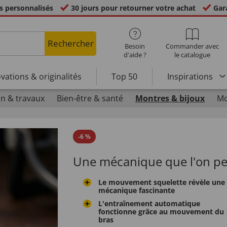
s personnalisés
30 jours pour retourner votre achat
Gara
Rechercher
Besoin
Commander avec
d'aide ?
le catalogue
vations & originalités
Top 50
Inspirations
n & travaux
Bien-être & santé
Montres & bijoux
Mo
-
6
%
Une mécanique que l'on peu
Le mouvement squelette révèle une
mécanique fascinante
L'entraînement automatique
fonctionne grâce au mouvement du
bras