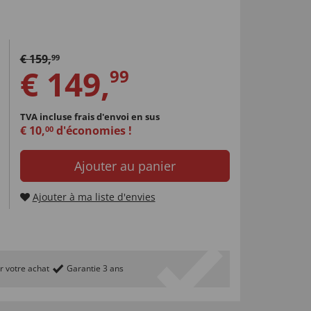
€
159
,
99
€
149
,
99
TVA incluse
frais d'envoi en sus
€
10
,
d'économies !
00
Ajouter au panier
Ajouter à ma liste d'envies
r votre achat
Garantie 3 ans