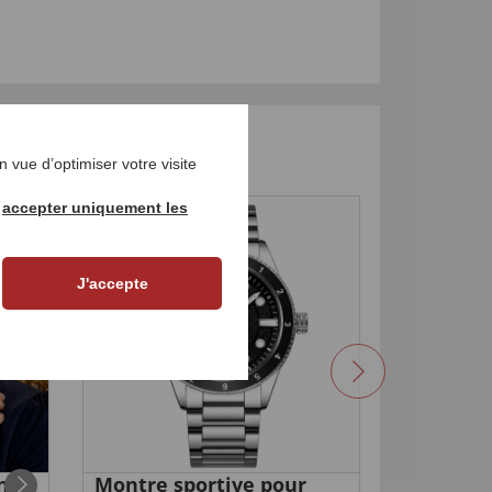
 vue d’optimiser votre visite
r
accepter uniquement les
NOUVEAU
NOUVEA
J'accepte
na"
Montre sportive pour
Montre s