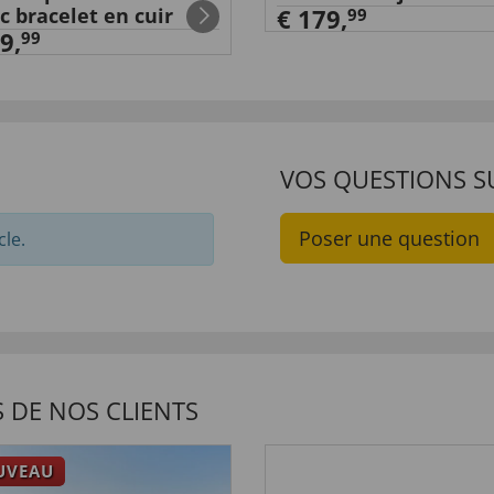
c bracelet en cuir
€ 179,
99
9,
99
VOS QUESTIONS S
Poser une question
cle.
 DE NOS CLIENTS
UVEAU