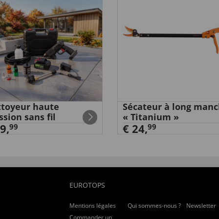
toyeur haute
Sécateur à long man
ssion sans fil
« Titanium »
9,
€ 24,
99
99
EUROTOPS
Mentions légales
Qui sommes-nous ?
Newsletter
Commander un