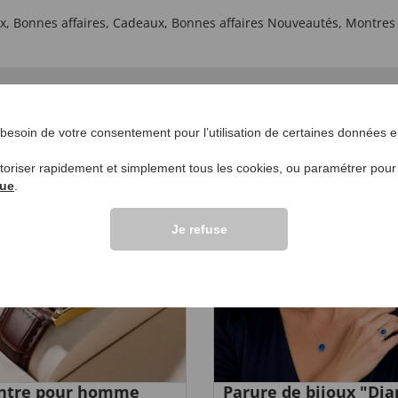
x
,
Bonnes affaires
,
Cadeaux
,
Bonnes affaires Nouveautés
,
Montres
NNÉES POUR VOUS
esoin de votre consentement pour l’utilisation de certaines données en
utoriser rapidement et simplement tous les cookies, ou paramétrer pou
UVEAU
que
.
Je refuse
ntre pour homme
Parure de bijoux "Dia