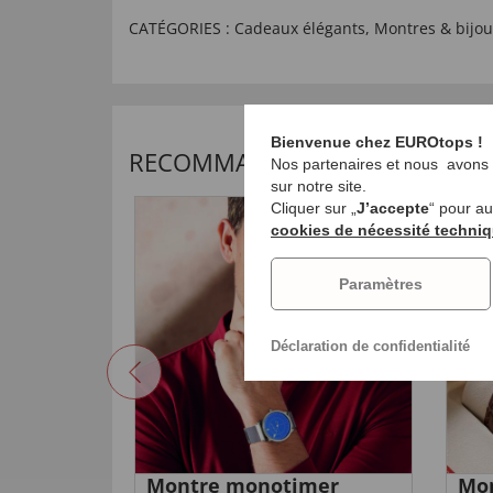
CATÉGORIES :
Cadeaux élégants
,
Montres & bijou
Bienvenue chez EUROtops !
RECOMMANDATIONS SÉLECTIO
Nos partenaires et nous avons b
sur notre site.
Cliquer sur „
J’accepte
“ pour a
NO
cookies de nécessité techni
Paramètres
Déclaration de confidentialité
omme
Montre monotimer
Mo