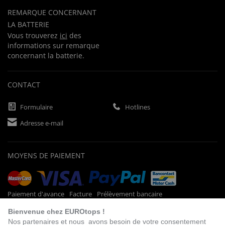
REMARQUE CONCERNANT
LA BATTERIE
Vous trouverez
ici
des
informations sur remarque
concernant la batterie.
CONTACT
Formulaire
Hotlines
Adresse e-mail
MOYENS DE PAIEMENT
Paiement d'avance
Facture
Prélèvement bancaire
Bienvenue chez EUROtops !
Nos partenaires et nous avons besoin de votre consentement