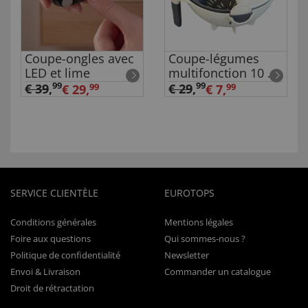
Coupe-ongles avec
Coupe-légumes
LED et lime
multifonction 10 en
1
99
99
€ 39
,
€ 29
,
€ 29,
99
€ 7,
99
SERVICE CLIENTÈLE
EUROTOPS
Conditions générales
Mentions légales
Foire aux questions
Qui sommes-nous ?
Politique de confidentialité
Newsletter
Envoi & Livraison
Commander un catalogue
Droit de rétractation