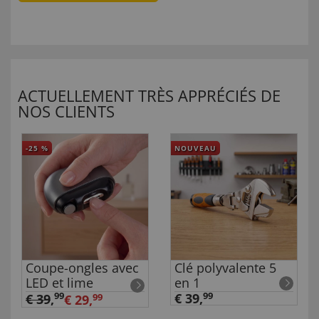
ACTUELLEMENT TRÈS APPRÉCIÉS DE
NOS CLIENTS
-25
%
NOUVEAU
Coupe-ongles avec
Clé polyvalente 5
LED et lime
en 1
99
€ 39,
99
€ 39
,
€ 29,
99