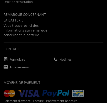
Droit de rétractation
REMARQUE CONCERNANT
LA BATTERIE
Vous trouverez
ici
des
informations sur remarque
concernant la batterie.
CONTACT
Formulaire
Hotlines
Adresse e-mail
MOYENS DE PAIEMENT
Paiement d'avance
Facture
Prélèvement bancaire