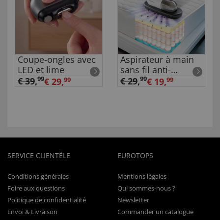
Coupe-ongles avec
Aspirateur à main
LED et lime
sans fil anti-
acariens
99
99
€ 39
,
€ 29
,
€ 29,
99
€ 19,
99
SERVICE CLIENTÈLE
EUROTOPS
Conditions générales
Mentions légales
Foire aux questions
Qui sommes-nous ?
Politique de confidentialité
Newsletter
Envoi & Livraison
Commander un catalogue