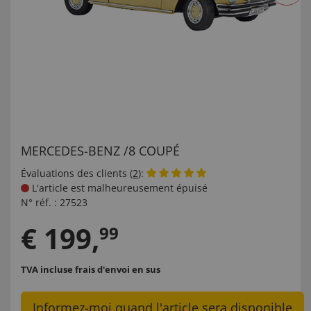
MERCEDES-BENZ /8 COUPÉ
Évaluations des clients (
2
):
L'article est malheureusement épuisé
N° réf. :
27523
€
199
,
99
TVA incluse
frais d'envoi en sus
Informez-moi quand l'article sera disponible