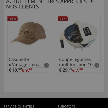
ACTUELLEMENT TRÈS APPRÉCIÉS DE
NOS CLIENTS
-50
%
-73
%
Casquette
Coupe-légumes
« Vintage » en
multifonction 10 en
coton
1
99
99
€ 19
,
€ 29
,
€ 9,
99
€ 7,
99
SERVICE CLIENTÈLE
EUROTOPS