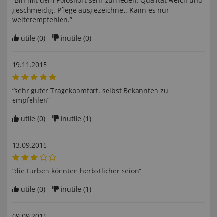
“Bin mit dem Poloshort sehr zufrieden. Qualität weich und
geschmeidig. Pflege ausgezeichnet. Kann es nur
weiterempfehlen.”
utile (
0
)
inutile (
0
)
19.11.2015
“sehr guter Tragekopmfort, selbst Bekannten zu
empfehlen”
utile (
0
)
inutile (
1
)
13.09.2015
“die Farben könnten herbstlicher seion”
utile (
0
)
inutile (
1
)
09.09.2015