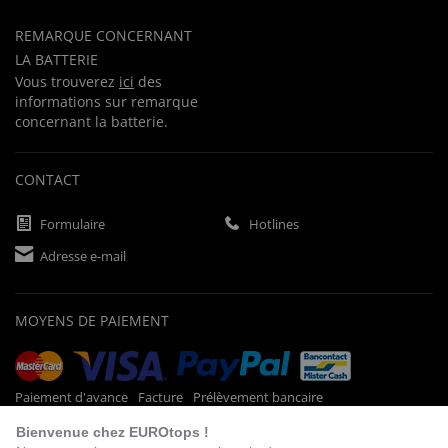
REMARQUE CONCERNANT
LA BATTERIE
Vous trouverez
ici
des
informations sur remarque
concernant la batterie.
CONTACT
Formulaire
Hotlines
Adresse e-mail
MOYENS DE PAIEMENT
Paiement d'avance
Facture
Prélèvement bancaire
Bienvenue chez EUROtops !