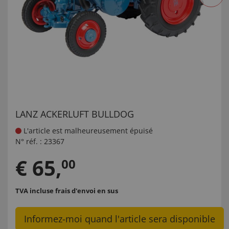
LANZ ACKERLUFT BULLDOG
L'article est malheureusement épuisé
N° réf. :
23367
€
65
,
00
TVA incluse
frais d'envoi en sus
Informez-moi quand l'article sera disponible