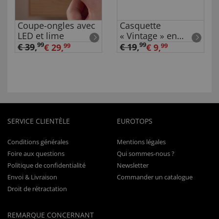
Coupe-ongles avec
Casquette
LED et lime
« Vintage » en
coton
99
99
€ 39
,
€ 19
,
€ 29,
99
€ 9,
99
SERVICE CLIENTÈLE
EUROTOPS
Conditions générales
Mentions légales
Foire aux questions
Qui sommes-nous ?
Politique de confidentialité
Newsletter
Envoi & Livraison
Commander un catalogue
Droit de rétractation
REMARQUE CONCERNANT