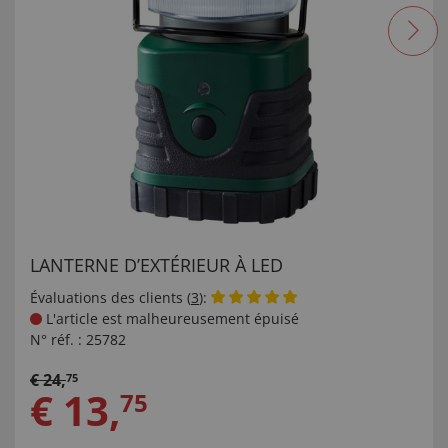
LANTERNE D’EXTÉRIEUR À LED
Évaluations des clients (
3
):
L'article est malheureusement épuisé
N° réf. :
25782
€
24
,
75
€
13
,
75