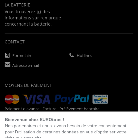
LA BATTERIE
Vous trouverez
ici
des
informations sur remarque
concernant la batterie.
CONTACT
Formulaire
Hotlines
Adresse e-mail
MOYENS DE PAIEMENT
Paiement d'avance
Facture
Prélèvement bancaire
Bienvenue chez EUROtops !
Nos partenaires et nous avons besoin de votre consentement
pour l’utilisation de certaines données en vue d’optimiser votre
VISITEZ NOTRE