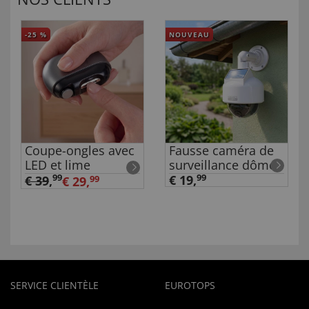
-25
%
NOUVEAU
Coupe-ongles avec
Fausse caméra de
LED et lime
surveillance dôme
99
€ 19,
99
€ 39
,
€ 29,
99
SERVICE CLIENTÈLE
EUROTOPS