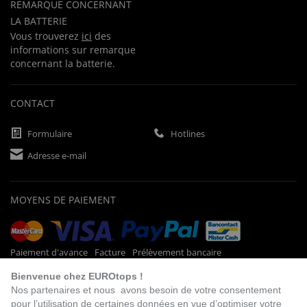
REMARQUE CONCERNANT
LA BATTERIE
Vous trouverez
ici
des
informations sur remarque
concernant la batterie.
CONTACT
Formulaire
Hotlines
Adresse e-mail
MOYENS DE PAIEMENT
Paiement d'avance
Facture
Prélèvement bancaire
Bienvenue chez EUROtops !
Nos partenaires et nous avons besoin de votre consentement
pour l’utilisation de certaines données en vue d’optimiser votre