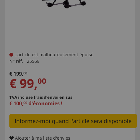
L'article est malheureusement épuisé
N° réf. :
25569
€
199
,
00
€
99
,
00
TVA incluse
frais d'envoi en sus
€
100
,
d'économies !
00
Informez-moi quand l'article sera disponible
Ajouter à ma liste d'envies