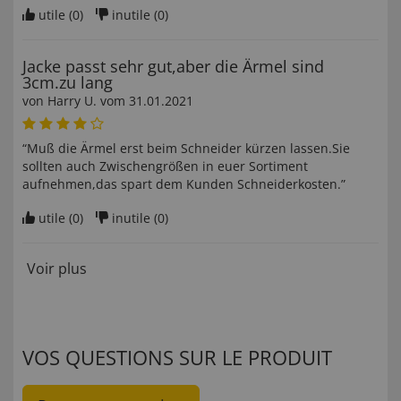
utile (
0
)
inutile (
0
)
Jacke passt sehr gut,aber die Ärmel sind
3cm.zu lang
von
Harry U
. vom
31.01.2021
“Muß die Ärmel erst beim Schneider kürzen lassen.Sie
sollten auch Zwischengrößen in euer Sortiment
aufnehmen,das spart dem Kunden Schneiderkosten.”
utile (
0
)
inutile (
0
)
Voir plus
VOS QUESTIONS SUR LE PRODUIT