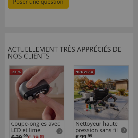
Poser une question
ACTUELLEMENT TRÈS APPRÉCIÉS DE
NOS CLIENTS
-25
%
NOUVEAU
Coupe-ongles avec
Nettoyeur haute
LED et lime
pression sans fil
99
€ 99,
99
€ 39
,
€ 29,
99