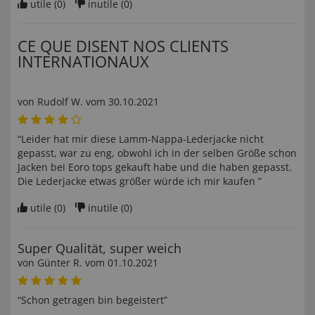
utile (
0
)
inutile (
0
)
CE QUE DISENT NOS CLIENTS
INTERNATIONAUX
von
Rudolf W
. vom
30.10.2021
“Leider hat mir diese Lamm-Nappa-Lederjacke nicht
gepasst, war zu eng, obwohl ich in der selben Größe schon
Jacken bei Eoro tops gekauft habe und die haben gepasst.
Die Lederjacke etwas größer würde ich mir kaufen ”
utile (
0
)
inutile (
0
)
Super Qualität, super weich
von
Günter R
. vom
01.10.2021
“Schon getragen bin begeistert”