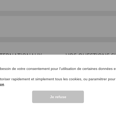
INTERNATIONAUX
VOS QUESTIONS S
Poser une question
esoin de votre consentement pour l’utilisation de certaines données en
lients >>
utoriser rapidement et simplement tous les cookies, ou paramétrer pou
que
.
Je refuse