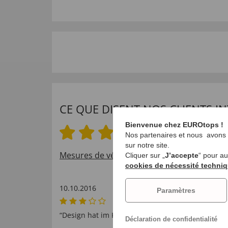
CE QUE DISENT NOS CLIENTS 
Bienvenue chez EUROtops !
3.0 sur 5 étoiles
Nos partenaires et nous avons b
sur notre site.
Mesures de vérification des évaluations de c
Cliquer sur „
J’accepte
“ pour a
cookies de nécessité techni
10.10.2016
Paramètres
“Design hat im Katalog schöner ausgesehen”
Déclaration de confidentialité