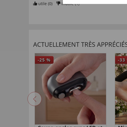
utile (
0
)
inutile (
1
)
ACTUELLEMENT TRÈS APPRÉCIÉS
-25
%
-33