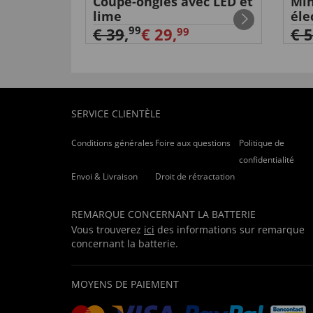
e USB
Coupe-ongles avec LED et
Min
lime
éle
99
€ 39
,
€ 29,
€ 
99
SERVICE CLIENTÈLE
Conditions générales
Foire aux questions
Politique de
confidentialité
Envoi & Livraison
Droit de rétractation
REMARQUE CONCERNANT LA BATTERIE
Vous trouverez
ici
des informations sur remarque
concernant la batterie.
MOYENS DE PAIEMENT