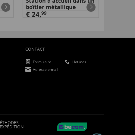
Station d'accueil dans un
Clé poly
boîtier métallique
€ 39,
99
€ 24,
99
CONTACT
Formulaire
Hotlines
Adresse e-mail
ÉTHODES
'EXPÉDITION