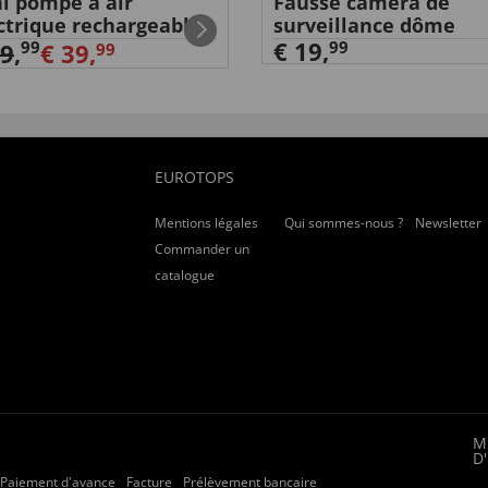
i pompe à air
Fausse caméra de
ctrique rechargeable
surveillance dôme
€ 19,
99
99
59
,
€ 39,
99
EUROTOPS
Mentions légales
Qui sommes-nous ?
Newsletter
Commander un
catalogue
M
D
Paiement d'avance
Facture
Prélèvement bancaire