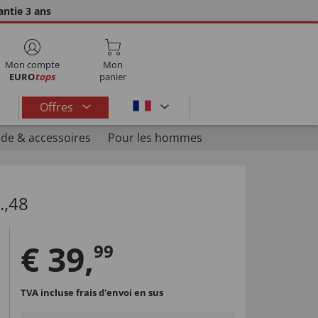
ntie 3 ans
Mon compte
Mon
EURO
tops
panier
Offres
de & accessoires
Pour les hommes
.,48
€
39
,
99
TVA incluse
frais d'envoi en sus