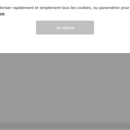
utoriser rapidement et simplement tous les cookies, ou paramétrer pou
lients >>
que
.
Je refuse
ht von innen schick aus und