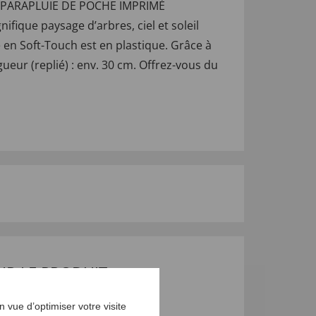
Notre PARAPLUIE DE POCHE IMPRIMÉ
fique paysage d’arbres, ciel et soleil
 en Soft-Touch est en plastique. Grâce à
eur (replié) : env. 30 cm. Offrez-vous du
UR LE PRODUIT
 vue d’optimiser votre visite