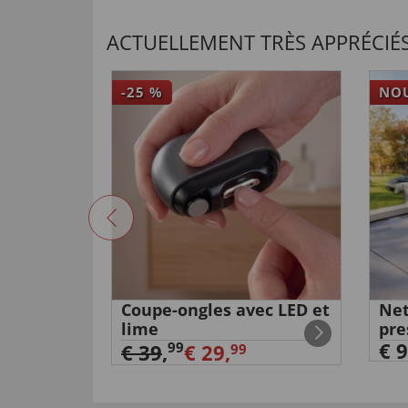
ACTUELLEMENT TRÈS APPRÉCIÉS
-25
%
NO
in sans
Coupe-ongles avec LED et
Net
lime
pre
€ 9
99
€ 39
,
€ 29,
99