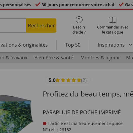
s personnalisés
30 jours pour retourner votre achat
Gara
Rechercher
Besoin
Commander avec
d'aide ?
le catalogue
vations & originalités
Top 50
Inspirations
on & travaux
Bien-être & santé
Montres & bijoux
Mo
5.0
(2)
Profitez du beau temps, mê
PARAPLUIE DE POCHE IMPRIMÉ
L'article est malheureusement épuisé
N° réf. :
26182