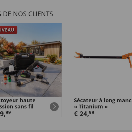
 DE NOS CLIENTS
UVEAU
toyeur haute
Sécateur à long man
ssion sans fil
« Titanium »
9,
€ 24,
99
99