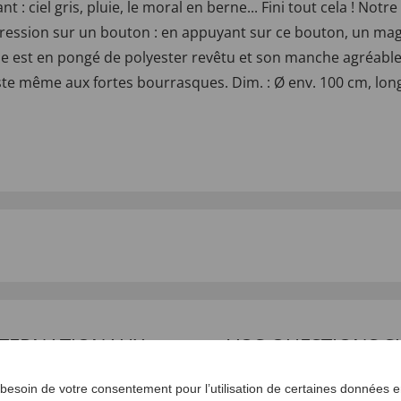
t : ciel gris, pluie, le moral en berne... Fini tout cela ! 
pression sur un bouton : en appuyant sur ce bouton, un magni
oile est en pongé de polyester revêtu et son manche agréable
e même aux fortes bourrasques. Dim. : Ø env. 100 cm, longu
INTERNATIONAUX
VOS QUESTIONS S
esoin de votre consentement pour l’utilisation de certaines données en
Poser une question