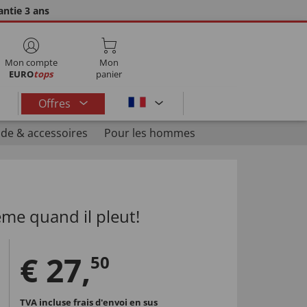
ntie 3 ans
Mon compte
Mon
EURO
tops
panier
Offres
de & accessoires
Pour les hommes
me quand il pleut!
€
27
,
50
TVA incluse
frais d'envoi en sus