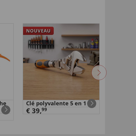
NOUVEAU
NOUVEA
che
Clé polyvalente 5 en 1
Fausse 
€ 39,
surveill
99
€ 19,
99